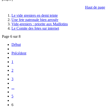
Haut de page
Le vide greniers en demi teinte
Une fete patronale bien arrosée
Vide-greniers : priorite aux Maillotins
Le Comite des fetes sur internet
Page 6 sur 8
Début
Précédent
1
2
3
...
5
6