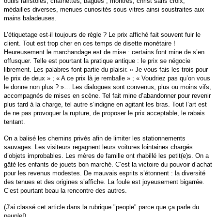
outils rafistolés, chaînettes, bagues , montres, christ sans croix,
médailles diverses, menues curiosités sous vitres ainsi soustraites aux
mains baladeuses.
L’étiquetage est-il toujours de règle ? Le prix affiché fait souvent fuir le
client. Tout est trop cher en ces temps de disette monétaire !
Heureusement le marchandage est de mise : certains font mine de s’en
offusquer. Telle est pourtant la pratique antique : le prix se négocie
librement. Les palabres font partie du plaisir. « Je vous fais les trois pour
le prix de deux » ; « A ce prix là je remballe » ; « Voudriez pas qu’on vous
le donne non plus ? »… Les dialogues sont convenus, plus ou moins vifs,
accompagnés de mises en scène. Tel fait mine d’abandonner pour revenir
plus tard à la charge, tel autre s’indigne en agitant les bras. Tout l’art est
de ne pas provoquer la rupture, de proposer le prix acceptable, le rabais
tentant.
On a balisé les chemins privés afin de limiter les stationnements
sauvages. Les visiteurs regagnent leurs voitures lointaines chargés
d’objets improbables. Les mères de famille ont rhabillé les petit(e)s. On a
gâté les enfants de jouets bon marché. C’est la victoire du pouvoir d’achat
pour les revenus modestes. De mauvais esprits s’étonnent : la diversité
des tenues et des origines s’affiche. La foule est joyeusement bigarrée.
C’est pourtant beau la rencontre des autres.
(J'ai classé cet article dans la rubrique "people" parce que ça parle du
peuple!)