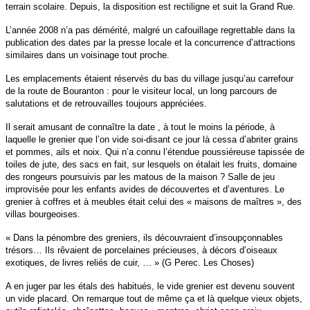
terrain scolaire. Depuis, la disposition est rectiligne et suit la Grand Rue.
L’année 2008 n’a pas démérité, malgré un cafouillage regrettable dans la
publication des dates par la presse locale et la concurrence d’attractions
similaires dans un voisinage tout proche.
Les emplacements étaient réservés du bas du village jusqu’au carrefour
de la route de Bouranton : pour le visiteur local, un long parcours de
salutations et de retrouvailles toujours appréciées.
Il serait amusant de connaître la date , à tout le moins la période, à
laquelle le grenier que l’on vide soi-disant ce jour là cessa d’abriter grains
et pommes, ails et noix. Qui n’a connu l’étendue poussiéreuse tapissée de
toiles de jute, des sacs en fait, sur lesquels on étalait les fruits, domaine
des rongeurs poursuivis par les matous de la maison ? Salle de jeu
improvisée pour les enfants avides de découvertes et d’aventures. Le
grenier à coffres et à meubles était celui des « maisons de maîtres », des
villas bourgeoises.
« Dans la pénombre des greniers, ils découvraient d’insoupçonnables
trésors… Ils rêvaient de porcelaines précieuses, à décors d’oiseaux
exotiques, de livres reliés de cuir, … » (G Perec. Les Choses)
A en juger par les étals des habitués, le vide grenier est devenu souvent
un vide placard. On remarque tout de même ça et là quelque vieux objets,