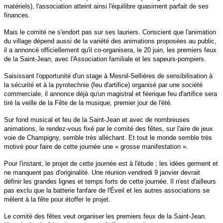
matériels), l'association atteint ainsi l'équilibre quasiment parfait de ses
finances.
Mais le comité ne s'endort pas sur ses lauriers. Conscient que l'animation
du village dépend aussi de la variété des animations proposées au public,
il a annoncé officiellement qu'il co-organisera, le 20 juin, les premiers feux
de la Saint-Jean, avec l'Association familiale et les sapeurs-pompiers.
Saisissant l'opportunité d'un stage à Mesnil-Sellières de sensibilisation à
la sécurité et à la pyrotechnie (feu d'artifice) organisé par une société
commerciale, il annonce déjà qu'un magistral et féerique feu d'artifice sera
tiré la veille de la Fête de la musique, premier jour de l'été.
Sur fond musical et feu de la Saint-Jean et avec de nombreuses
animations, le rendez-vous fixé par le comité des fêtes, sur l'aire de jeux
voie de Champigny, semble très alléchant. Et tout le monde semble très
motivé pour faire de cette journée une « grosse manifestation ».
Pour l'instant, le projet de cette journée est à l'étude ; les idées germent et
ne manquent pas d'originalité. Une réunion vendredi 9 janvier devrait
définir les grandes lignes et temps forts de cette journée. Il n'est d'ailleurs
pas exclu que la batterie fanfare de l'Éveil et les autres associations se
mêlent à la fête pour étoffer le projet.
Le comité des fêtes veut organiser les premiers feux de la Saint-Jean.