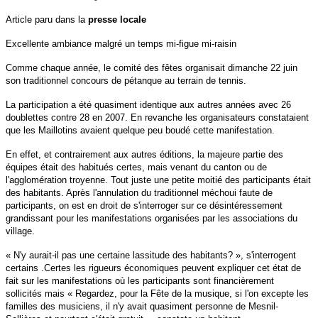
Article paru dans la
presse locale
Excellente ambiance malgré un temps mi-figue mi-raisin
Comme chaque année, le comité des fêtes organisait dimanche 22 juin
son traditionnel concours de pétanque au terrain de tennis.
La participation a été quasiment identique aux autres années avec 26
doublettes contre 28 en 2007. En revanche les organisateurs constataient
que les Maillotins avaient quelque peu boudé cette manifestation.
En effet, et contrairement aux autres éditions, la majeure partie des
équipes était des habitués certes, mais venant du canton ou de
l'agglomération troyenne. Tout juste une petite moitié des participants était
des habitants. Après l'annulation du traditionnel méchoui faute de
participants, on est en droit de s'interroger sur ce désintéressement
grandissant pour les manifestations organisées par les associations du
village.
« N'y aurait-il pas une certaine lassitude des habitants? », s'interrogent
certains .Certes les rigueurs économiques peuvent expliquer cet état de
fait sur les manifestations où les participants sont financièrement
sollicités mais « Regardez, pour la Fête de la musique, si l'on excepte les
familles des musiciens, il n'y avait quasiment personne de Mesnil-