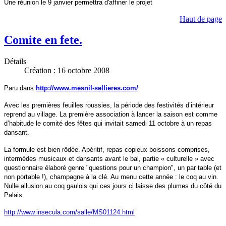
Une réunion le 9 janvier permettra d'affiner le projet
Haut de page
Comite en fete.
Détails
Création : 16 octobre 2008
Paru dans
http://www.mesnil-sellieres.com/
Avec les premières feuilles roussies, la période des festivités d’intérieur
reprend au village. La première association à lancer la saison est comme
d’habitude le comité des fêtes qui invitait samedi 11 octobre à un repas
dansant.
La formule est bien rôdée. Apéritif, repas copieux boissons comprises,
intermèdes musicaux et dansants avant le bal, partie « culturelle » avec
questionnaire élaboré genre "questions pour un champion", un par table (et
non portable !), champagne à la clé. Au menu cette année : le coq au vin.
Nulle allusion au coq gaulois qui ces jours ci laisse des plumes du côté du
Palais
http://www.insecula.com/salle/MS01124.html