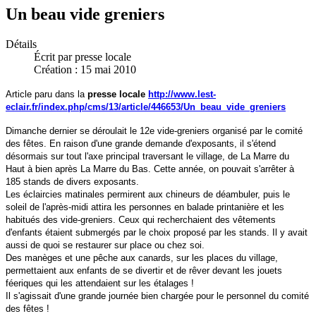
Un beau vide greniers
Détails
Écrit par
presse locale
Création : 15 mai 2010
Article paru dans la
presse locale
http://www.lest-
eclair.fr/index.php/cms/13/article/446653/Un_beau_vide_greniers
Dimanche dernier se déroulait le 12e vide-greniers organisé par le comité
des fêtes. En raison d'une grande demande d'exposants, il s'étend
désormais sur tout l'axe principal traversant le village, de La Marre du
Haut à bien après La Marre du Bas. Cette année, on pouvait s'arrêter à
185 stands de divers exposants.
Les éclaircies matinales permirent aux chineurs de déambuler, puis le
soleil de l'après-midi attira les personnes en balade printanière et les
habitués des vide-greniers. Ceux qui recherchaient des vêtements
d'enfants étaient submergés par le choix proposé par les stands. Il y avait
aussi de quoi se restaurer sur place ou chez soi.
Des manèges et une pêche aux canards, sur les places du village,
permettaient aux enfants de se divertir et de rêver devant les jouets
féeriques qui les attendaient sur les étalages !
Il s'agissait d'une grande journée bien chargée pour le personnel du comité
des fêtes !