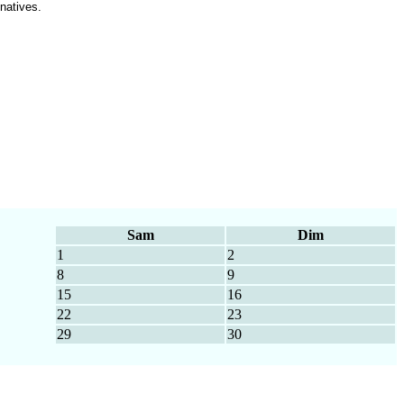
natives.
Sam
Dim
1
2
8
9
15
16
22
23
29
30