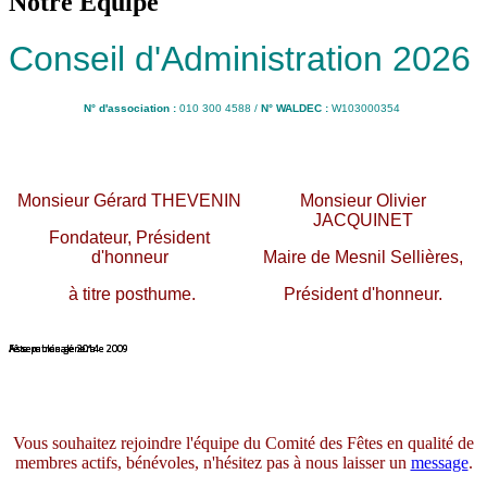
Notre Equipe
Conseil d'Administration 2026
N° d'association :
010 300 4588 /
N° WALDEC :
W103000354
Monsieur Gérard THEVENIN
Monsieur Olivier
JACQUINET
Fondateur,
Président
d'honneur
Maire de Mesnil Sellières,
à titre posthume.
Président d'honneur.
Assemblée génerale 2009
Fête patronale 2014
Assemblée génerale 2009
Fête patronale 2014
Vous souhaitez rejoindre l'équipe du Comité des Fêtes en qualité de
membres actifs, bénévoles,
n'hésitez pas à nous laisser un
message
.