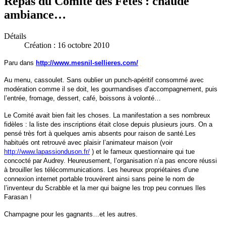
Repas du Comite des Fetes : chaude
ambiance…
Détails
Création : 16 octobre 2010
Paru dans
http://www.mesnil-sellieres.com/
Au menu, cassoulet. Sans oublier un punch-apéritif consommé avec
modération comme il se doit, les gourmandises d’accompagnement, puis
l’entrée, fromage, dessert, café, boissons à volonté…
Le Comité avait bien fait les choses. La manifestation a ses nombreux
fidèles : la liste des inscriptions était close depuis plusieurs jours. On a
pensé très fort à quelques amis absents pour raison de santé.Les
habitués ont retrouvé avec plaisir l’animateur maison (voir
http://www.lapassionduson.fr/
) et le fameux questionnaire qui tue
concocté par Audrey. Heureusement, l’organisation n’a pas encore réussi
à brouiller les télécommunications. Les heureux propriétaires d’une
connexion internet portable trouvèrent ainsi sans peine le nom de
l’inventeur du Scrabble et la mer qui baigne les trop peu connues Iles
Farasan !
Champagne pour les gagnants…et les autres.