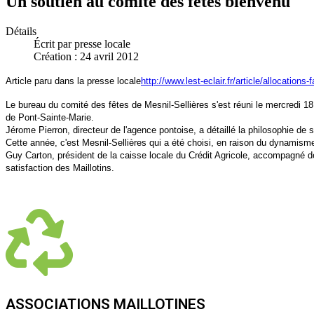
Un soutien au comite des fetes bienvenu
Détails
Écrit par
presse locale
Création : 24 avril 2012
Article paru dans la presse locale
http://www.lest-eclair.fr/article/allocation
Le bureau du comité des fêtes de Mesnil-Sellières s'est réuni le mercredi 18 
de Pont-Sainte-Marie.
Jérome Pierron, directeur de l'agence pontoise, a détaillé la philosophie d
Cette année, c'est Mesnil-Sellières qui a été choisi, en raison du dynamism
Guy Carton, président de la caisse locale du Crédit Agricole, accompagné de 
satisfaction des Maillotins.
ASSOCIATIONS MAILLOTINES