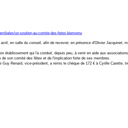
s-familiales/un-soutien-au-comite-des-fetes-bienvenu
avril, en salle du conseil, afin de recevoir, en présence d'Olivier Jacquinet,
e son établissement qui l'a conduit, depuis peu, à venir en aide aux associati
e de son comité des fêtes et de l'implication forte de ses membres.
Guy Renard, vice-président, a remis le chèque de 172 € à Cyrille Carette, trés