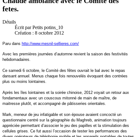
Chaude ambiance avec le Comite des
fetes.
Détails
Écrit par
Petits potins_10
Création : 8 octobre 2012
Paru dans
http://www.mesnil-sellieres.com/
Avec les premières journées d’automne revient la saison des festivités
hebdomadaires.
Ce samedi 6 octobre, le Comité des fêtes ouvrait le bal avec le repas
dansant annuel. Menus chaque fois renouvelés évoquant des contrées
plus ou moins lointaines.
Après les îles lointaines et la soirée chinoise, 2012 voyait un retour aux
fondamentaux avec un couscous mitonné de main de maître, de
maitresse plutôt, et accompagné de pâtisseries orientales.
Mark, meneur de jeu infatigable et son épouse avaient concocté un
questionnaire centré sur la géographie du Maghreb, animation toujours
appréciée permettant d’associer le jeu des papilles et la stimulation des
cellules grises. Ce fut aussi l’occasion de tester les performances des
divers opérateurs de téléphonie mobile et les appareils portables de toutes