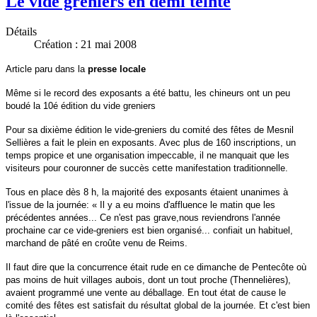
Le vide greniers en demi teinte
Détails
Création : 21 mai 2008
Article paru dans la
presse locale
Même si le record des exposants a été battu, les chineurs ont un peu
boudé la 10é édition du vide greniers
Pour sa dixième édition le vide-greniers du comité des fêtes de Mesnil
Sellières a fait le plein en exposants. Avec plus de 160 inscriptions, un
temps propice et une organisation impeccable, il ne manquait que les
visiteurs pour couronner de succès cette manifestation traditionnelle.
Tous en place dès 8 h, la majorité des exposants étaient unanimes à
l'issue de la journée: « Il y a eu moins d'affluence le matin que les
précédentes années... Ce n'est pas grave,nous reviendrons l'année
prochaine car ce vide-greniers est bien organisé... confiait un habituel,
marchand de pâté en croûte venu de Reims.
Il faut dire que la concurrence était rude en ce dimanche de Pentecôte où
pas moins de huit villages aubois, dont un tout proche (Thennelières),
avaient programmé une vente au déballage. En tout état de cause le
comité des fêtes est satisfait du résultat global de la journée. Et c'est bien