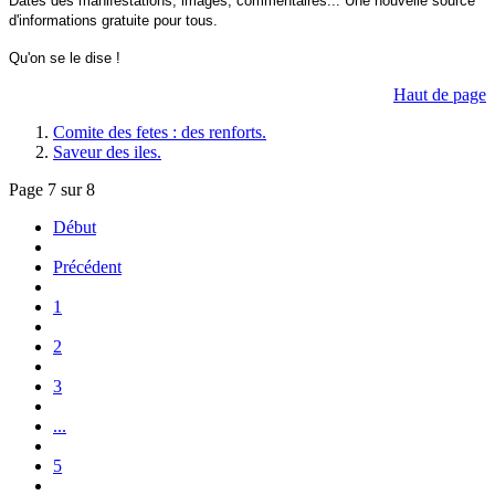
Dates des manifestations, images, commentaires... Une nouvelle source
d'informations gratuite pour tous.
Qu'on se le dise !
Haut de page
Comite des fetes : des renforts.
Saveur des iles.
Page 7 sur 8
Début
Précédent
1
2
3
...
5