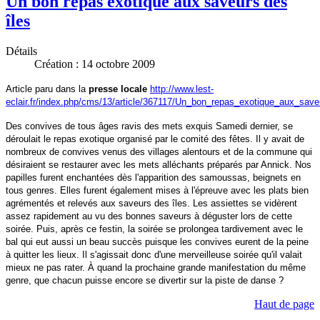
Un bon repas exotique aux saveurs des
îles
Détails
Création : 14 octobre 2009
Article paru dans la
presse locale
http://www.lest-
eclair.fr/index.php/cms/13/article/367117/Un_bon_repas_exotique_aux_save
Des convives de tous âges ravis des mets exquis Samedi dernier, se
déroulait le repas exotique organisé par le comité des fêtes. Il y avait de
nombreux de convives venus des villages alentours et de la commune qui
désiraient se restaurer avec les mets alléchants préparés par Annick. Nos
papilles furent enchantées dès l'apparition des samoussas, beignets en
tous genres. Elles furent également mises à l'épreuve avec les plats bien
agrémentés et relevés aux saveurs des îles. Les assiettes se vidèrent
assez rapidement au vu des bonnes saveurs à déguster lors de cette
soirée. Puis, après ce festin, la soirée se prolongea tardivement avec le
bal qui eut aussi un beau succès puisque les convives eurent de la peine
à quitter les lieux. Il s'agissait donc d'une merveilleuse soirée qu'il valait
mieux ne pas rater. À quand la prochaine grande manifestation du même
genre, que chacun puisse encore se divertir sur la piste de danse ?
Haut de page