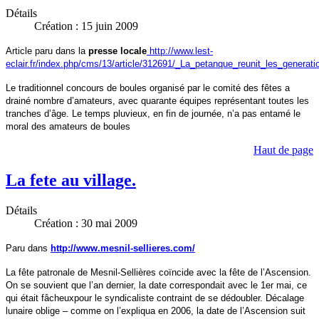
Détails
Création : 15 juin 2009
Article paru dans la
presse locale
http://www.lest-
eclair.fr/index.php/cms/13/article/312691/_La_petanque_reunit_les_generati
Le traditionnel concours de boules organisé par le comité des fêtes a
drainé nombre d’amateurs, avec quarante équipes représentant toutes les
tranches d’âge. Le temps pluvieux, en fin de journée, n’a pas entamé le
moral des amateurs de boules
Haut de page
La fete au village.
Détails
Création : 30 mai 2009
Paru dans
http://www.mesnil-sellieres.com/
La fête patronale de Mesnil-Sellières coïncide avec la fête de l’Ascension.
On se souvient que l’an dernier, la date correspondait avec le 1er mai, ce
qui était fâcheuxpour le syndicaliste contraint de se dédoubler. Décalage
lunaire oblige – comme on l’expliqua en 2006, la date de l’Ascension suit