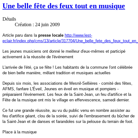
Une belle fête des feux tout en musique
Détails
Création : 24 juin 2009
Article paru dans la
presse locale
http://www.lest-
eclair.fr/index.php/cms/13/article/317704/Une_belle_fete_des_feux_tout_e
Les jeunes musiciens ont donné le meilleur d'eux-mêmes et participé
activement à la réussite de l'événement
L'arrivée de l'été, ça se fête ! Les habitants de la commune l'ont célébrée
de bien belle manière, mêlant tradition et musiques actuelles
Depuis six mois, les associations de Mesnil-Sellières - comité des fêtes,
AFMS, fanfare L'Éveil, Jeunes en éveil en musique et pompiers -
préparaient l'événement. Les feux de la Saint-Jean, un feu d'artifice et la
Fête de la musique ont mis le village en effervescence, samedi dernier.
Ce fut une grande réussite, au vu du public venu en nombre assister au
feu d'artifice géant, clou de la soirée, suivi de l'embrasement du bûcher de
la Saint-Jean et de danses et farandoles sur la pelouse du terrain de foot.
Place à la musique