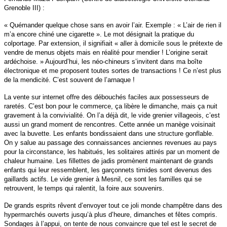
Grenoble III) :
« Quémander quelque chose sans en avoir l’air. Exemple : « L’air de rien il
m’a encore chiné une cigarette ». Le mot désignait la pratique du
colportage. Par extension, il signifiait « aller à domicile sous le prétexte de
vendre de menus objets mais en réalité pour mendier ! L’origine serait
ardéchoise. » Aujourd’hui, les néo-chineurs s’invitent dans ma boîte
électronique et me proposent toutes sortes de transactions ! Ce n’est plus
de la mendicité. C’est souvent de l’arnaque !
La vente sur internet offre des débouchés faciles aux possesseurs de
raretés. C’est bon pour le commerce, ça libère le dimanche, mais ça nuit
gravement à la convivialité. On l’a déjà dit, le vide grenier villageois, c’est
aussi un grand moment de rencontres. Cette année un manège voisinait
avec la buvette. Les enfants bondissaient dans une structure gonflable.
On y salue au passage des connaissances anciennes revenues au pays
pour la circonstance, les habitués, les solitaires attirés par un moment de
chaleur humaine. Les fillettes de jadis promènent maintenant de grands
enfants qui leur ressemblent, les garçonnets timides sont devenus des
gaillards actifs. Le vide grenier à Mesnil, ce sont les familles qui se
retrouvent, le temps qui ralentit, la foire aux souvenirs.
De grands esprits rêvent d’envoyer tout ce joli monde champêtre dans des
hypermarchés ouverts jusqu’à plus d’heure, dimanches et fêtes compris.
Sondages à l’appui, on tente de nous convaincre que tel est le secret de