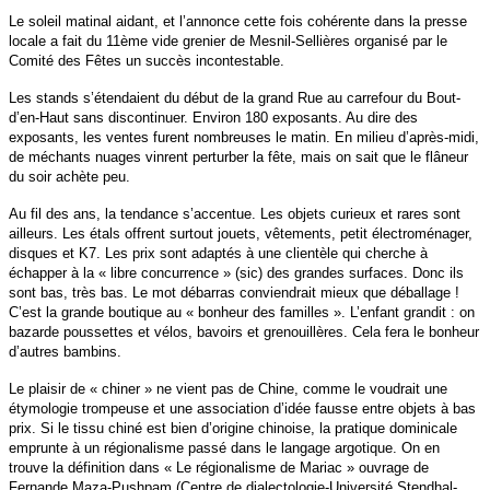
Le soleil matinal aidant, et l’annonce cette fois cohérente dans la presse
locale a fait du 11ème vide grenier de Mesnil-Sellières organisé par le
Comité des Fêtes un succès incontestable.
Les stands s’étendaient du début de la grand Rue au carrefour du Bout-
d’en-Haut sans discontinuer. Environ 180 exposants. Au dire des
exposants, les ventes furent nombreuses le matin. En milieu d’après-midi,
de méchants nuages vinrent perturber la fête, mais on sait que le flâneur
du soir achète peu.
Au fil des ans, la tendance s’accentue. Les objets curieux et rares sont
ailleurs. Les étals offrent surtout jouets, vêtements, petit électroménager,
disques et K7. Les prix sont adaptés à une clientèle qui cherche à
échapper à la « libre concurrence » (sic) des grandes surfaces. Donc ils
sont bas, très bas. Le mot débarras conviendrait mieux que déballage !
C’est la grande boutique au « bonheur des familles ». L’enfant grandit : on
bazarde poussettes et vélos, bavoirs et grenouillères. Cela fera le bonheur
d’autres bambins.
Le plaisir de « chiner » ne vient pas de Chine, comme le voudrait une
étymologie trompeuse et une association d’idée fausse entre objets à bas
prix. Si le tissu chiné est bien d’origine chinoise, la pratique dominicale
emprunte à un régionalisme passé dans le langage argotique. On en
trouve la définition dans « Le régionalisme de Mariac » ouvrage de
Fernande Maza-Pushpam (Centre de dialectologie-Université Stendhal-