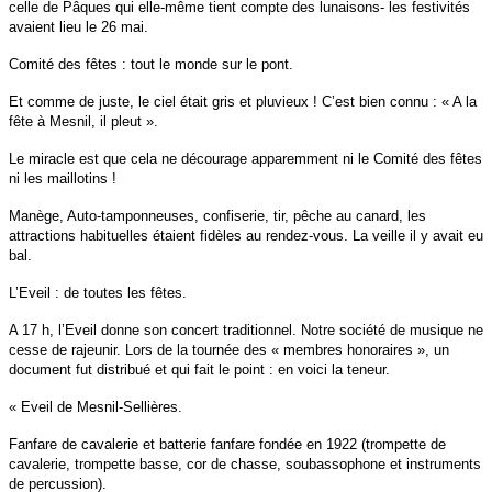
celle de Pâques qui elle-même tient compte des lunaisons- les festivités
avaient lieu le 26 mai.
Comité des fêtes : tout le monde sur le pont.
Et comme de juste, le ciel était gris et pluvieux ! C’est bien connu : « A la
fête à Mesnil, il pleut ».
Le miracle est que cela ne décourage apparemment ni le Comité des fêtes
ni les maillotins !
Manège, Auto-tamponneuses, confiserie, tir, pêche au canard, les
attractions habituelles étaient fidèles au rendez-vous. La veille il y avait eu
bal.
L’Eveil : de toutes les fêtes.
A 17 h, l’Eveil donne son concert traditionnel. Notre société de musique ne
cesse de rajeunir. Lors de la tournée des « membres honoraires », un
document fut distribué et qui fait le point : en voici la teneur.
« Eveil de Mesnil-Sellières.
Fanfare de cavalerie et batterie fanfare fondée en 1922 (trompette de
cavalerie, trompette basse, cor de chasse, soubassophone et instruments
de percussion).