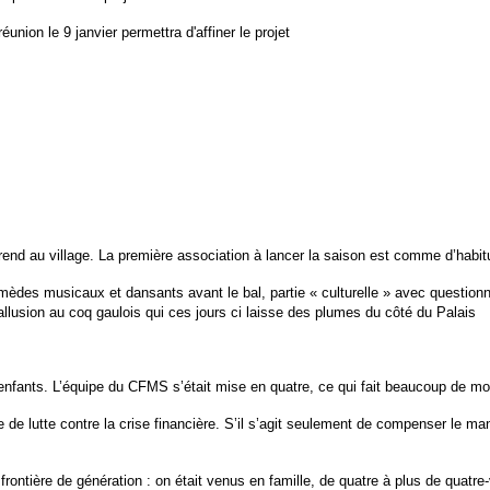
nion le 9 janvier permettra d'affiner le projet
eprend au village. La première association à lancer la saison est comme d’habi
rmèdes musicaux et dansants avant le bal, partie « culturelle » avec question
allusion au coq gaulois qui ces jours ci laisse des plumes du côté du Palais
nfants. L’équipe du CFMS s’était mise en quatre, ce qui fait beaucoup de m
e de lutte contre la crise financière. S’il s’agit seulement de compenser le
ontière de génération : on était venus en famille, de quatre à plus de quatre-