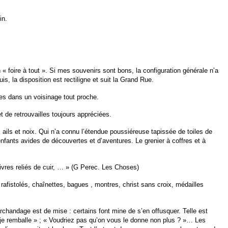
in.
 « foire à tout ». Si mes souvenirs sont bons, la configuration générale n’a
is, la disposition est rectiligne et suit la Grand Rue.
res dans un voisinage tout proche.
t de retrouvailles toujours appréciées.
s, ails et noix. Qui n’a connu l’étendue poussiéreuse tapissée de toiles de
enfants avides de découvertes et d’aventures. Le grenier à coffres et à
ivres reliés de cuir, … » (G Perec. Les Choses)
rafistolés, chaînettes, bagues , montres, christ sans croix, médailles
marchandage est de mise : certains font mine de s’en offusquer. Telle est
x là je remballe » ; « Voudriez pas qu’on vous le donne non plus ? »… Les