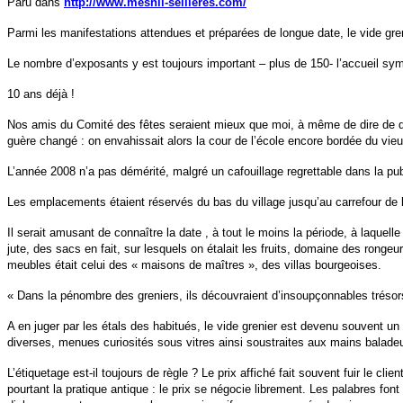
Paru dans
http://www.mesnil-sellieres.com/
Parmi les manifestations attendues et préparées de longue date, le vide gren
Le nombre d’exposants y est toujours important – plus de 150- l’accueil sy
10 ans déjà !
Nos amis du Comité des fêtes seraient mieux que moi, à même de dire de quel c
guère changé : on envahissait alors la cour de l’école encore bordée du vieux 
L’année 2008 n’a pas démérité, malgré un cafouillage regrettable dans la pub
Les emplacements étaient réservés du bas du village jusqu’au carrefour de la 
Il serait amusant de connaître la date , à tout le moins la période, à laquell
jute, des sacs en fait, sur lesquels on étalait les fruits, domaine des rong
meubles était celui des « maisons de maîtres », des villas bourgeoises.
« Dans la pénombre des greniers, ils découvraient d’insoupçonnables trésors
A en juger par les étals des habitués, le vide grenier est devenu souvent un
diverses, menues curiosités sous vitres ainsi soustraites aux mains balade
L’étiquetage est-il toujours de règle ? Le prix affiché fait souvent fuir le 
pourtant la pratique antique : le prix se négocie librement. Les palabres font