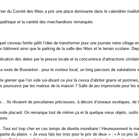
ier du Comité des fêtes a pris une place dominante dans le calendrier maillot
mpathique et la variété des marchandises remarquée.
erveau fertile jaillit l’idée de transformer pour une journée notre village en
bâtiment ainsi que le parking de la salle des fêtes et le terrain scolaire. Depu
lication des dates par la presse locale et la concurrence d’attractions similai
route de Bouranton : pour le visiteur local, un long parcours de salutations e
e le grenier que l’on vide soi-disant ce jour là cessa d’abriter grains et pomme
eurs poursuivis par les matous de la maison ? Salle de jeu improvisée pour les 
… Ils rêvaient de porcelaines précieuses, à décors d’oiseaux exotiques, de l
 vide placard. On remarque tout de même ça et là quelque vieux objets, outils 
uses.
client. Tout est trop cher en ces temps de disette monétaire ! Heureusement le 
 partie du plaisir. « Je vous fais les trois pour le prix de deux » ; « A ce pri