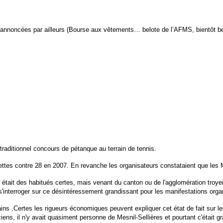
 annoncées par ailleurs (Bourse aux vêtements… belote de l’AFMS, bientôt belo
aditionnel concours de pétanque au terrain de tennis.
ettes contre 28 en 2007. En revanche les organisateurs constataient que les M
 était des habitués certes, mais venant du canton ou de l'agglomération troyen
e s'interroger sur ce désintéressement grandissant pour les manifestations orga
rtains .Certes les rigueurs économiques peuvent expliquer cet état de fait sur l
ens, il n'y avait quasiment personne de Mesnil-Sellières et pourtant c'était gra