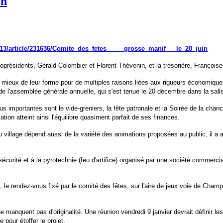
in
s/13/article/231636/Comite_des_fetes_____grosse_manif___le_20_juin
résidents, Gérald Colombier et Florent Thévenin, et la trésorière, Françoise 
u mieux de leur forme pour de multiples raisons liées aux rigueurs économiques
de l'assemblée générale annuelle, qui s'est tenue le 20 décembre dans la sall
us importantes sont le vide-greniers, la fête patronale et la Soirée de la chan
ation atteint ainsi l'équilibre quasiment parfait de ses finances.
 village dépend aussi de la variété des animations proposées au public, il a an
écurité et à la pyrotechnie (feu d'artifice) organisé par une société commerciale
le rendez-vous fixé par le comité des fêtes, sur l'aire de jeux voie de Champ
 ne manquent pas d'originalité. Une réunion vendredi 9 janvier devrait définir les
e pour étoffer le projet.