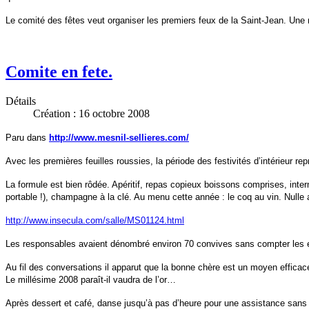
Le comité des fêtes veut organiser les premiers feux de la Saint-Jean. Une réu
Comite en fete.
Détails
Création : 16 octobre 2008
Paru dans
http://www.mesnil-sellieres.com/
Avec les premières feuilles roussies, la période des festivités d’intérieur r
La formule est bien rôdée. Apéritif, repas copieux boissons comprises, inte
portable !), champagne à la clé. Au menu cette année : le coq au vin. Nulle 
http://www.insecula.com/salle/MS01124.html
Les responsables avaient dénombré environ 70 convives sans compter les e
Au fil des conversations il apparut que la bonne chère est un moyen efficac
Le millésime 2008 paraît-il vaudra de l’or…
Après dessert et café, danse jusqu’à pas d’heure pour une assistance sans fr