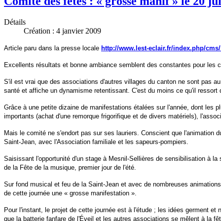
Comite des fetes : « grosse manif » le 20 ju
Détails
Création : 4 janvier 2009
Article paru dans la presse locale
http://www.lest-eclair.fr/index.php/cm
Excellents résultats et bonne ambiance semblent des constantes pour les cop
S'il est vrai que des associations d'autres villages du canton ne sont pas a
santé et affiche un dynamisme retentissant. C'est du moins ce qu'il ressort 
Grâce à une petite dizaine de manifestations étalées sur l'année, dont les pl
importants (achat d'une remorque frigorifique et de divers matériels), l'associ
Mais le comité ne s'endort pas sur ses lauriers. Conscient que l'animation du
Saint-Jean, avec l'Association familiale et les sapeurs-pompiers.
Saisissant l'opportunité d'un stage à Mesnil-Sellières de sensibilisation à la s
de la Fête de la musique, premier jour de l'été.
Sur fond musical et feu de la Saint-Jean et avec de nombreuses animations, 
de cette journée une « grosse manifestation ».
Pour l'instant, le projet de cette journée est à l'étude ; les idées germent et
que la batterie fanfare de l'Éveil et les autres associations se mêlent à la fêt