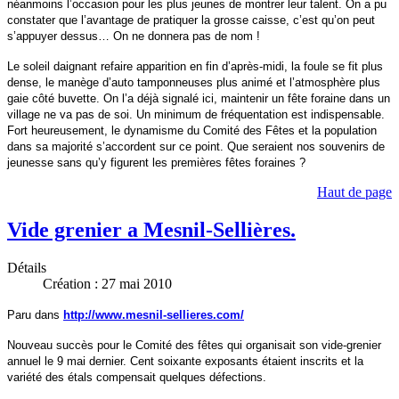
néanmoins l’occasion pour les plus jeunes de montrer leur talent.
On a pu
constater que l’avantage de pratiquer la grosse caisse, c’est qu’on peut
s’appuyer dessus… On ne donnera pas de nom !
Le soleil daignant refaire apparition en fin d’après-midi, la foule se fit plus
dense, le manège d’auto tamponneuses plus animé et l’atmosphère plus
gaie côté buvette. On l’a déjà signalé ici, maintenir un fête foraine dans un
village ne va pas de soi. Un minimum de fréquentation est indispensable.
Fort heureusement, le dynamisme du Comité des Fêtes et la population
dans sa majorité s’accordent sur ce point. Que seraient nos souvenirs de
jeunesse sans qu’y figurent les premières fêtes foraines ?
Haut de page
Vide grenier a Mesnil-Sellières.
Détails
Création : 27 mai 2010
Paru dans
http://www.mesnil-sellieres.com/
Nouveau succès pour le Comité des fêtes qui organisait son vide-grenier
annuel le 9 mai dernier. Cent soixante exposants étaient inscrits et la
variété des étals compensait quelques défections.