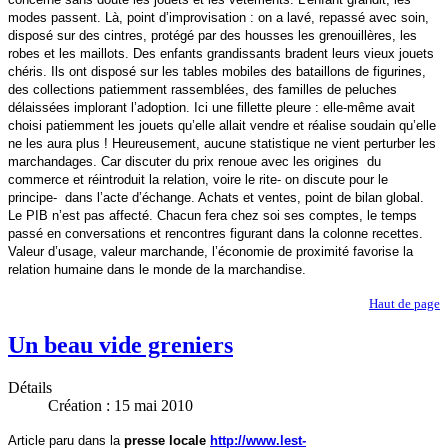
modes passent. Là, point d’improvisation : on a lavé, repassé avec soin,
disposé sur des cintres, protégé par des housses les grenouillères, les
robes et les maillots. Des enfants grandissants bradent leurs vieux jouets
chéris. Ils ont disposé sur les tables mobiles des bataillons de figurines,
des collections patiemment rassemblées, des familles de peluches
délaissées implorant l’adoption. Ici une fillette pleure : elle-même avait
choisi patiemment les jouets qu’elle allait vendre et réalise soudain qu’elle
ne les aura plus !
Heureusement, aucune statistique ne vient perturber les
marchandages. Car discuter du prix renoue avec les origines du
commerce et réintroduit la relation, voire le rite- on discute pour le
principe- dans l’acte d’échange.
Achats et ventes, point de bilan global.
Le PIB n’est pas affecté. Chacun fera chez soi ses comptes, le temps
passé en conversations et rencontres figurant dans la colonne recettes.
Valeur d’usage, valeur marchande, l’économie de proximité favorise la
relation humaine dans le monde de la marchandise.
Haut de page
Un beau vide greniers
Détails
Création : 15 mai 2010
Article paru dans la
presse locale
http://www.lest-