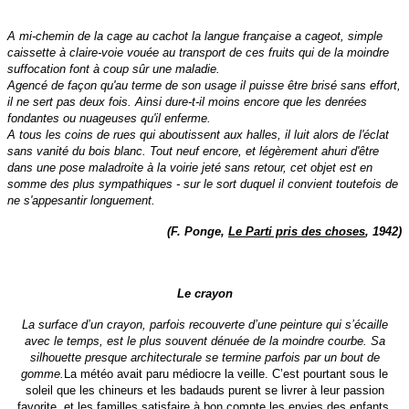
A mi-chemin de la cage au cachot la langue française a cageot, simple
caissette à claire-voie vouée au transport de ces fruits qui de la moindre
suffocation font à coup sûr une maladie.
Agencé de façon qu'au terme de son usage il puisse être brisé sans effort,
il ne sert pas deux fois. Ainsi dure-t-il moins encore que les denrées
fondantes ou nuageuses qu'il enferme.
A tous les coins de rues qui aboutissent aux halles, il luit alors de l'éclat
sans vanité du bois blanc. Tout neuf encore, et légèrement ahuri d'être
dans une pose maladroite à la voirie jeté sans retour, cet objet est en
somme des plus sympathiques - sur le sort duquel il convient toutefois de
ne s'appesantir longuement.
(F. Ponge,
Le Parti pris des choses
, 1942)
Le crayon
La surface d’un crayon, parfois recouverte d’une peinture qui s’écaille
avec le temps, est le plus souvent dénuée de la moindre courbe. Sa
silhouette presque architecturale se termine parfois par un bout de
gomme.
La météo avait paru médiocre la veille. C’est pourtant sous le
soleil que les chineurs et les badauds purent se livrer à leur passion
favorite, et les familles satisfaire à bon compte les envies des enfants.