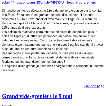
eclair.fr/index.php/cms/13/article/446653/Un_beau_vide_greniers
Dimanche dernier se déroulait le 12e vide-greniers organisé par le comité
des fêtes. En raison d'une grande demande d'exposants, il s'étend
désormais sur tout l'axe principal traversant le village, de La Marre du
Haut à bien après La Marre du Bas. Cette année, on pouvait s'arrêter à
185 stands de divers exposants.
Les éclaircies matinales permirent aux chineurs de déambuler, puis le
soleil de l'après-midi attira les personnes en balade printanière et les
habitués des vide-greniers. Ceux qui recherchaient des vêtements
d'enfants étaient submergés par le choix proposé par les stands. Il y avait
aussi de quoi se restaurer sur place ou chez soi.
Des manèges et une pêche aux canards, sur les places du village,
permettaient aux enfants de se divertir et de rêver devant les jouets
féeriques qui les attendaient sur les étalages !
Il s'agissait d'une grande journée bien chargée pour le personnel du comité
des fêtes !
Haut de page
Grand vide-greniers le 9 mai