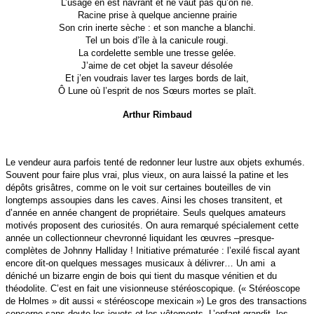
L’usage en est navrant et ne vaut pas qu’on rie.
Racine prise à quelque ancienne prairie
Son crin inerte sèche : et son manche a blanchi.
Tel un bois d’île à la canicule rougi.
La cordelette semble une tresse gelée.
J’aime de cet objet la saveur désolée
Et j’en voudrais laver tes larges bords de lait,
Ô Lune où l’esprit de nos Sœurs mortes se plaît.
Arthur Rimbaud
Le vendeur aura parfois tenté de redonner leur lustre aux objets exhumés.
Souvent pour faire plus vrai, plus vieux, on aura laissé la patine et les
dépôts grisâtres, comme on le voit sur certaines bouteilles de vin
longtemps assoupies dans les caves.
Ainsi les choses transitent, et
d’année en année changent de propriétaire. Seuls quelques amateurs
motivés proposent des curiosités. On aura remarqué spécialement cette
année un collectionneur chevronné liquidant les œuvres –presque-
complètes de Johnny Halliday ! Initiative prématurée : l’exilé fiscal ayant
encore dit-on quelques messages musicaux à délivrer… Un ami a
déniché un bizarre engin de bois qui tient du masque vénitien et du
théodolite. C’est en fait une visionneuse stéréoscopique. (« Stéréoscope
de Holmes » dit aussi « stéréoscope mexicain »)
Le gros des transactions
concerne sans doute les jouets et les vêtements. L’enfant grandit, les