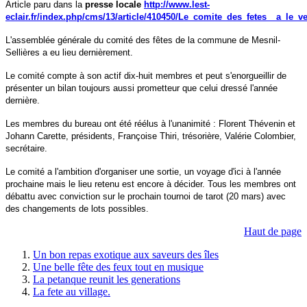
Article paru dans la
presse locale
http://www.lest-
eclair.fr/index.php/cms/13/article/410450/Le_comite_des_fetes__a_le_
L'assemblée générale du comité des fêtes de la commune de Mesnil-
Sellières a eu lieu dernièrement.
Le comité compte à son actif dix-huit membres et peut s'enorgueillir de
présenter un bilan toujours aussi prometteur que celui dressé l'année
dernière.
Les membres du bureau ont été réélus à l'unanimité : Florent Thévenin et
Johann Carette, présidents, Françoise Thiri, trésorière, Valérie Colombier,
secrétaire.
Le comité a l'ambition d'organiser une sortie, un voyage d'ici à l'année
prochaine mais le lieu retenu est encore à décider. Tous les membres ont
débattu avec conviction sur le prochain tournoi de tarot (20 mars) avec
des changements de lots possibles.
Haut de page
Un bon repas exotique aux saveurs des îles
Une belle fête des feux tout en musique
La petanque reunit les generations
La fete au village.