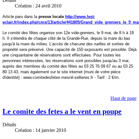
Détails
Création : 24 avril 2010
Article paru dans la
presse locale
http://www.lest-
eclair.fr/index.php/cms/13/article/441805/Grand_vide_greniers_le_9_ma
Le comité des fêtes organise son 12e vide-greniers, le 9 mai, de 8 h à 18
h. Il s'étendra de chaque côté de la Grande-Rue, depuis la mare du bas
jusqu'à la mare du milieu. L'accès de chacune des ruelles et sorties de
propriété sera préservé. Une capacité de 150 exposants est possible. Déjà
une cinquantaine de réservations sont effectuées. Pour toutes les
personnes intéressées, les réservations sont possibles jusqu'au 3 mai,
auprès des membres du comité des fêtes au 03 25 76 09 67 ou au 03 25
80 13 43, mais également sur le site internet (muni de votre pièce
d'identité) : www.comitedesfetes-mesnil-sellieres.fr - Tarif : 2 €/m.
Haut de page
Le comite des fetes a le vent en poupe
Détails
Création : 14 janvier 2010