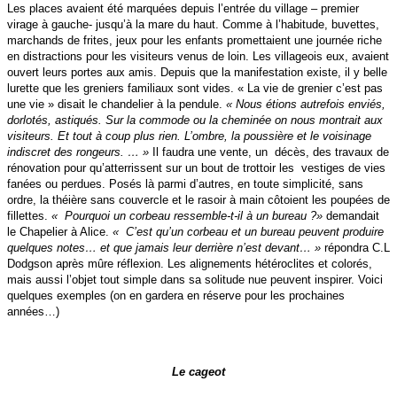
Les places avaient été marquées depuis l’entrée du village – premier
virage à gauche- jusqu’à la mare du haut. Comme à l’habitude, buvettes,
marchands de frites, jeux pour les enfants promettaient une journée riche
en distractions pour les visiteurs venus de loin. Les villageois eux, avaient
ouvert leurs portes aux amis.
Depuis que la manifestation existe, il y belle
lurette que les greniers familiaux sont vides. « La vie de grenier c’est pas
une vie » disait le chandelier à la pendule.
« Nous étions autrefois enviés,
dorlotés, astiqués. Sur la commode ou la cheminée on nous montrait aux
visiteurs. Et tout à coup plus rien. L’ombre, la poussière et le voisinage
indiscret des rongeurs. … »
Il faudra une vente, un décès, des travaux de
rénovation pour qu’atterrissent sur un bout de trottoir les vestiges de vies
fanées ou perdues.
Posés là parmi d’autres, en toute simplicité, sans
ordre, la théière sans couvercle et le rasoir à main côtoient les poupées de
fillettes.
« Pourquoi un corbeau ressemble-t-il à un bureau ?»
demandait
le Chapelier à Alice.
« C’est qu’un corbeau et un bureau peuvent produire
quelques notes… et que jamais leur derrière n’est devant… »
répondra C.L
Dodgson après mûre réflexion.
Les alignements hétéroclites et colorés,
mais aussi l’objet tout simple dans sa solitude nue peuvent inspirer. Voici
quelques exemples (on en gardera en réserve pour les prochaines
années…)
Le cageot