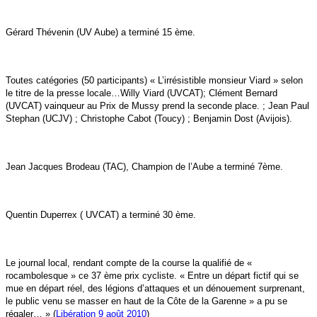
Gérard Thévenin (UV Aube) a terminé 15 ème.
Toutes catégories (50 participants) « L’irrésistible monsieur Viard » selon
le titre de la presse locale…Willy Viard (UVCAT); Clément Bernard
(UVCAT) vainqueur au Prix de Mussy prend la seconde place. ; Jean Paul
Stephan (UCJV) ; Christophe Cabot (Toucy) ; Benjamin Dost (Avijois).
Jean Jacques Brodeau (TAC), Champion de l’Aube a terminé 7ème.
Quentin Duperrex ( UVCAT) a terminé 30 ème.
Le journal local, rendant compte de la course la qualifié de «
rocambolesque » ce 37 ème prix cycliste. « Entre un départ fictif qui se
mue en départ réel, des légions d’attaques et un dénouement surprenant,
le public venu se masser en haut de la Côte de la Garenne » a pu se
régaler… » (
Libération 9 août 2010
)