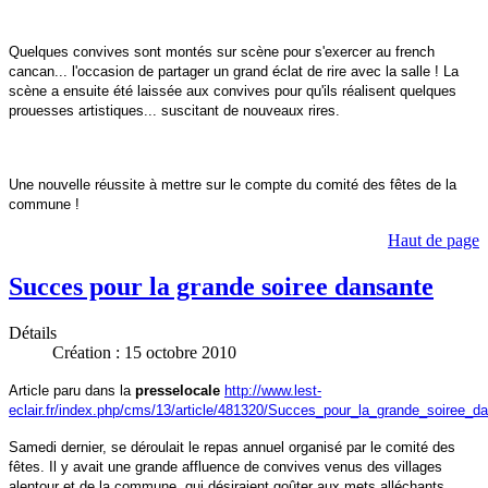
Quelques convives sont montés sur scène pour s'exercer au french
cancan... l'occasion de partager un grand éclat de rire avec la salle ! La
scène a ensuite été laissée aux convives pour qu'ils réalisent quelques
prouesses artistiques... suscitant de nouveaux rires.
Une nouvelle réussite à mettre sur le compte du comité des fêtes de la
commune !
Haut de page
Succes pour la grande soiree dansante
Détails
Création : 15 octobre 2010
Article paru dans la
presse
locale
http://www.lest-
eclair.fr/index.php/cms/13/article/481320/Succes_pour_la_grande_soiree_d
Samedi dernier, se déroulait le repas annuel organisé par le comité des
fêtes. Il y avait une grande affluence de convives venus des villages
alentour et de la commune, qui désiraient goûter aux mets alléchants,