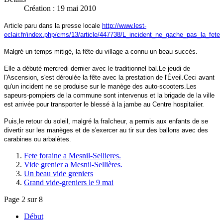
Création : 19 mai 2010
Article paru dans la presse locale
http://www.lest-
eclair.fr/index.php/cms/13/article/447738/L_incident_ne_gache_pas_la_fete
Malgré un temps mitigé, la fête du village a connu un beau succès.
Elle a débuté mercredi dernier avec le traditionnel bal.
Le jeudi de
l'Ascension, s'est déroulée la fête avec la prestation de l'Éveil.
Ceci avant
qu'un incident ne se produise sur le manège des auto-scooters.
Les
sapeurs-pompiers de la commune sont intervenus et la brigade de la ville
est arrivée pour transporter le blessé à la jambe au Centre hospitalier.
Puis,le retour du soleil, malgré la fraîcheur, a permis aux enfants de se
divertir sur les manèges et de s'exercer au tir sur des ballons avec des
carabines ou arbalètes.
Fete foraine a Mesnil-Sellieres.
Vide grenier a Mesnil-Sellières.
Un beau vide greniers
Grand vide-greniers le 9 mai
Page 2 sur 8
Début