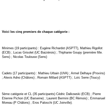
Voici les cinq premiers de chaque catégorie :
Minimes (19 participants) : Eugène Richardot (ASPTT), Mathieu Rigollot
(ECB) ; Lucas Grisolet (UC Baiziérois) ; Thiphanie Goupy (première fille.
Sens) ; Nicolas Toulouse (Sens)
Cadets (17 participants) : Mathieu Urbain (UVA) ; Armel Delhaye (Provins)
; Alexis Adno (Châlons) ; Romain Millard (ASPTT) ; Loïc Serre (Toucy)
5ème catégorie et CL (35 participants) Cédric Dalkowski (ECB) ; Pierre
Etienne Pichon (UC Barseine) ; Laurent Bermini (BC Rèmois) ; Emmanuel
Moreau (P Châlons) ; Eros Paloschi (UC Joinville).