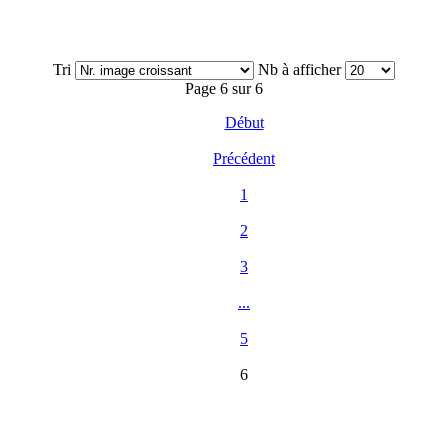
Tri
Nb à afficher
Page 6 sur 6
Début
Précédent
1
2
3
...
5
6