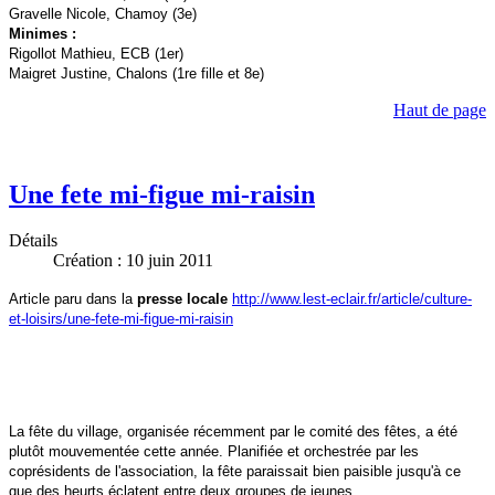
Gravelle Nicole, Chamoy (3e)
Minimes :
Rigollot Mathieu, ECB (1er)
Maigret Justine, Chalons (1re fille et 8e)
Haut de page
Une fete mi-figue mi-raisin
Détails
Création : 10 juin 2011
Article paru dans la
presse locale
http://www.lest-eclair.fr/article/culture-
et-loisirs/une-fete-mi-figue-mi-raisin
La fête du village, organisée récemment par le comité des fêtes, a été
plutôt mouvementée cette année. Planifiée et orchestrée par les
coprésidents de l'association, la fête paraissait bien paisible jusqu'à ce
que des heurts éclatent entre deux groupes de jeunes.