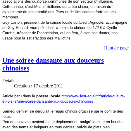
associations des quatorze communes de son secteur d'influence.
Cette année, c'est Mesnil-Sellières qui a été choisi, en raison du
dynamisme de son comité des fêtes et de l'implication forte de ses
membres.
Guy Carton, président de la caisse locale du Crédit Agricole, accompagné
de Guy Renard, vice-président, a remis le chèque de 172 € à Cyrille
Carette, trésorier de l'association, qui en fera, à n'en pas douter, bon
usage pour la satisfaction des Maillotins.
Haut de page
Une soiree dansante aux douceurs
chinoises
Détails
Création : 17 octobre 2011
Article paru dans la
presse locale
http://www.lest-eclair.fr/article/culture-
et-loisirs/une-soiree-dansante-aux-douceurs-chinoises
Samedi dernier, se déroulait le repas chinois organisé par le comité des
fêtes.
Peu de convives avaient fait le déplacement, malgré la mise en bouche
avec des nems et beignets en tous genres, suivis de plats bien