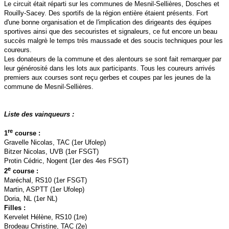
Le circuit était réparti sur les communes de Mesnil-Sellières, Dosches et
Rouilly-Sacey. Des sportifs de la région entière étaient présents. Fort
d'une bonne organisation et de l'implication des dirigeants des équipes
sportives ainsi que des secouristes et signaleurs, ce fut encore un beau
succès malgrè le temps très maussade et des soucis techniques pour les
coureurs.
Les donateurs de la commune et des alentours se sont fait remarquer par
leur générosité dans les lots aux participants. Tous les coureurs arrivés
premiers aux courses sont reçu gerbes et coupes par les jeunes de la
commune de Mesnil-Sellières.
Liste des vainqueurs :
re
1
course :
Gravelle Nicolas, TAC (1er Ufolep)
Bitzer Nicolas, UVB (1er FSGT)
Protin Cédric, Nogent (1er des 4es FSGT)
e
2
course :
Maréchal, RS10 (1er FSGT)
Martin, ASPTT (1er Ufolep)
Doria, NL (1er NL)
Filles :
Kervelet Hélène, RS10 (1re)
Brodeau Christine, TAC (2e)