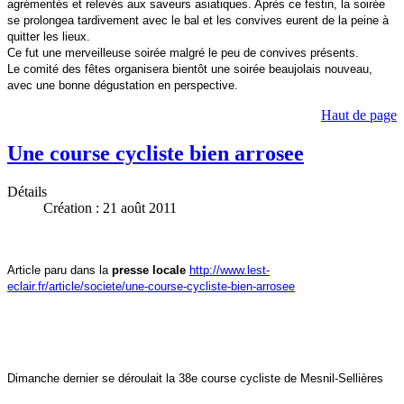
agrémentés et relevés aux saveurs asiatiques. Après ce festin, la soirée
se prolongea tardivement avec le bal et les convives eurent de la peine à
quitter les lieux.
Ce fut une merveilleuse soirée malgré le peu de convives présents.
Le comité des fêtes organisera bientôt une soirée beaujolais nouveau,
avec une bonne dégustation en perspective.
Haut de page
Une course cycliste bien arrosee
Détails
Création : 21 août 2011
Article paru dans la
presse locale
http://www.lest-
eclair.fr/article/societe/une-course-cycliste-bien-arrosee
Dimanche dernier se déroulait la 38e course cycliste de Mesnil-Sellières