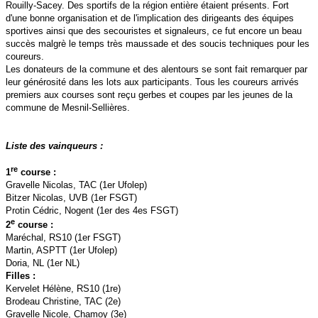
Rouilly-Sacey. Des sportifs de la région entière étaient présents. Fort
d'une bonne organisation et de l'implication des dirigeants des équipes
sportives ainsi que des secouristes et signaleurs, ce fut encore un beau
succès malgrè le temps très maussade et des soucis techniques pour les
coureurs.
Les donateurs de la commune et des alentours se sont fait remarquer par
leur générosité dans les lots aux participants. Tous les coureurs arrivés
premiers aux courses sont reçu gerbes et coupes par les jeunes de la
commune de Mesnil-Sellières.
Liste des vainqueurs :
re
1
course :
Gravelle Nicolas, TAC (1er Ufolep)
Bitzer Nicolas, UVB (1er FSGT)
Protin Cédric, Nogent (1er des 4es FSGT)
e
2
course :
Maréchal, RS10 (1er FSGT)
Martin, ASPTT (1er Ufolep)
Doria, NL (1er NL)
Filles :
Kervelet Hélène, RS10 (1re)
Brodeau Christine, TAC (2e)
Gravelle Nicole, Chamoy (3e)