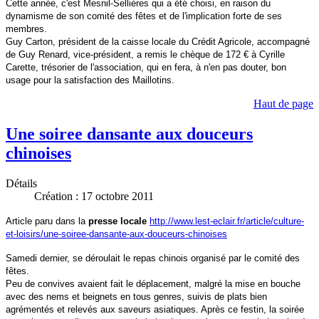
Cette année, c'est Mesnil-Sellières qui a été choisi, en raison du
dynamisme de son comité des fêtes et de l'implication forte de ses
membres.
Guy Carton, président de la caisse locale du Crédit Agricole, accompagné
de Guy Renard, vice-président, a remis le chèque de 172 € à Cyrille
Carette, trésorier de l'association, qui en fera, à n'en pas douter, bon
usage pour la satisfaction des Maillotins.
Haut de page
Une soiree dansante aux douceurs
chinoises
Détails
Création : 17 octobre 2011
Article paru dans la
presse locale
http://www.lest-eclair.fr/article/culture-
et-loisirs/une-soiree-dansante-aux-douceurs-chinoises
Samedi dernier, se déroulait le repas chinois organisé par le comité des
fêtes.
Peu de convives avaient fait le déplacement, malgré la mise en bouche
avec des nems et beignets en tous genres, suivis de plats bien
agrémentés et relevés aux saveurs asiatiques. Après ce festin, la soirée