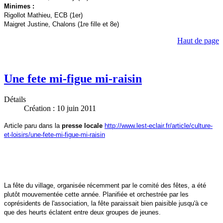
Minimes :
Rigollot Mathieu, ECB (1er)
Maigret Justine, Chalons (1re fille et 8e)
Haut de page
Une fete mi-figue mi-raisin
Détails
Création : 10 juin 2011
Article paru dans la
presse locale
http://www.lest-eclair.fr/article/culture-
et-loisirs/une-fete-mi-figue-mi-raisin
La fête du village, organisée récemment par le comité des fêtes, a été
plutôt mouvementée cette année. Planifiée et orchestrée par les
coprésidents de l'association, la fête paraissait bien paisible jusqu'à ce
que des heurts éclatent entre deux groupes de jeunes.