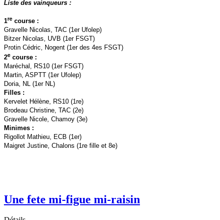
Liste des vainqueurs :
re
1
course :
Gravelle Nicolas, TAC (1er Ufolep)
Bitzer Nicolas, UVB (1er FSGT)
Protin Cédric, Nogent (1er des 4es FSGT)
e
2
course :
Maréchal, RS10 (1er FSGT)
Martin, ASPTT (1er Ufolep)
Doria, NL (1er NL)
Filles :
Kervelet Hélène, RS10 (1re)
Brodeau Christine, TAC (2e)
Gravelle Nicole, Chamoy (3e)
Minimes :
Rigollot Mathieu, ECB (1er)
Maigret Justine, Chalons (1re fille et 8e)
Une fete mi-figue mi-raisin
Détails