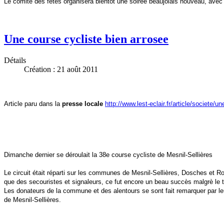
Le comité des fêtes organisera bientôt une soirée beaujolais nouveau, avec
Une course cycliste bien arrosee
Détails
Création : 21 août 2011
Article paru dans la
presse locale
http://www.lest-eclair.fr/article/societe/u
Dimanche dernier se déroulait la 38e course cycliste de Mesnil-Sellières
Le circuit était réparti sur les communes de Mesnil-Sellières, Dosches et Rou
que des secouristes et signaleurs, ce fut encore un beau succès malgrè le
Les donateurs de la commune et des alentours se sont fait remarquer par le
de Mesnil-Sellières.