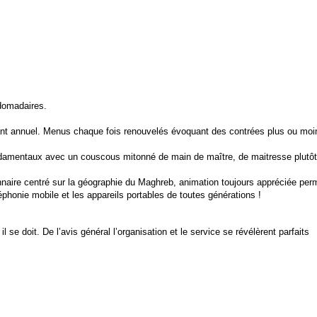
bdomadaires.
ant annuel. Menus chaque fois renouvelés évoquant des contrées plus ou moin
 fondamentaux avec un couscous mitonné de main de maître, de maitresse plutôt
aire centré sur la géographie du Maghreb, animation toujours appréciée permett
éphonie mobile et les appareils portables de toutes générations !
 se doit. De l’avis général l’organisation et le service se révélèrent parfaits