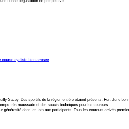
 une bonne dégustation en perspective.
ne-course-cycliste-bien-arrosee
illy-Sacey. Des sportifs de la région entière étaient présents. Fort d'une bonn
 temps très maussade et des soucis techniques pour les coureurs.
ur générosité dans les lots aux participants. Tous les coureurs arrivés prem