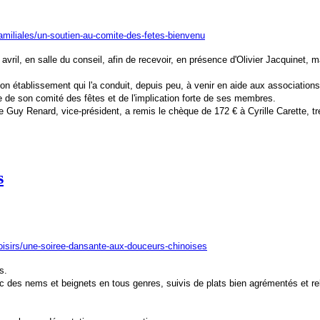
s-familiales/un-soutien-au-comite-des-fetes-bienvenu
avril, en salle du conseil, afin de recevoir, en présence d'Olivier Jacquinet,
e son établissement qui l'a conduit, depuis peu, à venir en aide aux associati
e de son comité des fêtes et de l'implication forte de ses membres.
Guy Renard, vice-président, a remis le chèque de 172 € à Cyrille Carette, trés
s
et-loisirs/une-soiree-dansante-aux-douceurs-chinoises
s.
 des nems et beignets en tous genres, suivis de plats bien agrémentés et rel
.