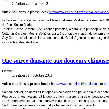
Création : 24 avril 2012
Article paru dans la presse locale
http://www.lest-eclair.fr/article/allocation
Le bureau du comité des fêtes de Mesnil-Sellières s'est réuni le mercredi 18 
de Pont-Sainte-Marie.
Jérome Pierron, directeur de l'agence pontoise, a détaillé la philosophie d
Cette année, c'est Mesnil-Sellières qui a été choisi, en raison du dynamism
Guy Carton, président de la caisse locale du Crédit Agricole, accompagné de 
satisfaction des Maillotins.
Une soiree dansante aux douceurs chinoise
Détails
Création : 17 octobre 2011
Article paru dans la
presse locale
http://www.lest-eclair.fr/article/culture-
Samedi dernier, se déroulait le repas chinois organisé par le comité des fête
Peu de convives avaient fait le déplacement, malgré la mise en bouche avec
tardivement avec le bal et les convives eurent de la peine à quitter les lieux
Ce fut une merveilleuse soirée malgré le peu de convives présents.